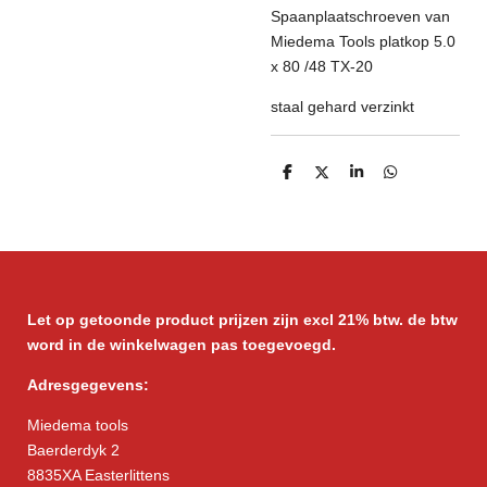
Spaanplaatschroeven van
Miedema Tools platkop 5.0
x 80 /48 TX-20
staal gehard verzinkt
D
D
S
D
e
e
h
e
l
e
a
l
e
l
r
e
n
e
n
Let op getoonde product prijzen zijn excl 21% btw. de btw
word in de winkelwagen pas toegevoegd.
Adresgegevens:
Miedema tools
Baerderdyk 2
8835XA Easterlittens