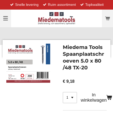
Snelle levering
Ruim assortiment
Topkwaliteit
Ga
direct
naar
de
hoofdinhoud
Miedema Tools
Spaanplaatschr
oeven 5.0 x 80
/48 TX-20
€ 9,18
In
winkelwagen