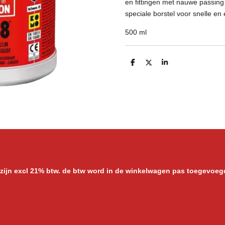
en fittingen met nauwe passing
speciale borstel voor snelle e
500 ml
D
D
S
e
e
h
l
e
a
e
l
r
n
e
 zijn excl 21% btw. de btw word in de winkelwagen pas toegevoeg