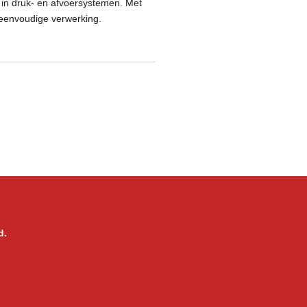
 in druk- en afvoersystemen. Met
n eenvoudige verwerking.
d.