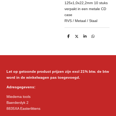
125x1,0x22,2mm 10 stuks
verpakt in een metale CD
case
RVS / Metaal / Staal
D
D
S
D
e
e
h
e
l
e
a
l
e
l
r
e
n
e
n
Let op getoonde product prijzen zijn excl 21% btw. de btw
word in de winkelwagen pas toegevoegd.
Adresgegevens:
Miedema tools
Baerderdyk 2
8835XA Easterlittens