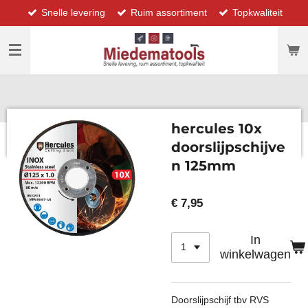
Snelle levering
Ruim assortiment
Topkwaliteit
Ga
direct
naar
de
hoofdinhoud
hercules 10x
doorslijpschijve
n 125mm
€ 7,95
In
winkelwagen
Doorslijpschijf tbv RVS