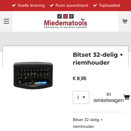
Snelle levering
Ruim assortiment
Topkwaliteit
Ga
direct
naar
de
hoofdinhoud
Bitset 32-delig +
riemhouder
€ 8,95
In
winkelwagen
Bitset 32-delig +
riemhouder