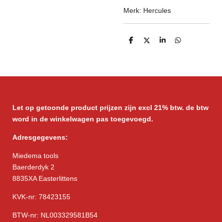
Merk: Hercules
D
D
S
D
e
e
h
e
l
e
a
l
e
l
r
e
n
e
n
Let op getoonde product prijzen zijn excl 21% btw. de btw
word in de winkelwagen pas toegevoegd.
Adresgegevens:
Miedema tools
Baerderdyk 2
8835XA Easterlittens
KVK-nr: 78423155
BTW-nr: NL003329581B54