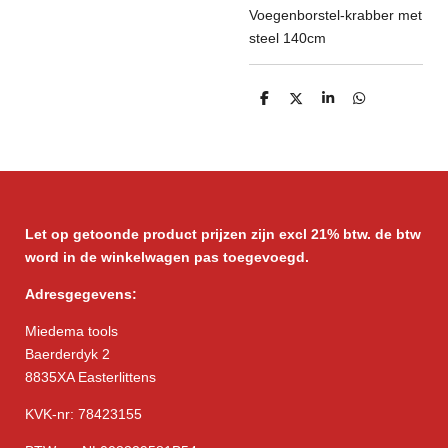
Voegenborstel-krabber met
steel 140cm
D
D
S
D
e
e
h
e
l
e
a
l
e
l
r
e
n
e
n
Let op getoonde product prijzen zijn excl 21% btw. de btw
word in de winkelwagen pas toegevoegd.
Adresgegevens:
Miedema tools
Baerderdyk 2
8835XA Easterlittens
KVK-nr: 78423155