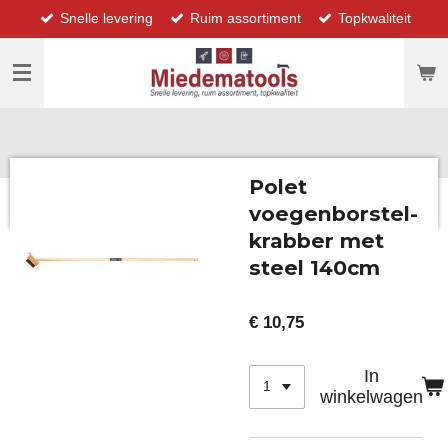
Snelle levering
Ruim assortiment
Topkwaliteit
Ga
direct
naar
de
hoofdinhoud
Polet
voegenborstel-
krabber met
steel 140cm
€ 10,75
In
winkelwagen