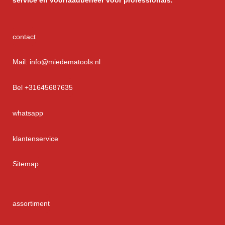
service
en voorraadbeheer voor professionals.
contact
Mail: info@miedematools.nl
Bel +31645687635
whatsapp
klantenservice
Sitemap
assortiment