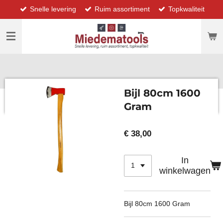
Snelle levering
Ruim assortiment
Topkwaliteit
Ga
direct
naar
de
hoofdinhoud
Bijl 80cm 1600
Gram
€ 38,00
In
winkelwagen
Bijl 80cm 1600 Gram