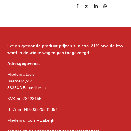
D
D
S
D
e
e
h
e
l
e
a
l
e
l
r
e
n
e
n
Let op getoonde product prijzen zijn excl 21% btw. de btw
word in de winkelwagen pas toegevoegd.
Adresgegevens:
Miedema tools
Baerderdyk 2
8835XA Easterlittens
KVK-nr: 78423155
BTW-nr: NL003329581B54
Miedema Tools – Zakelijk