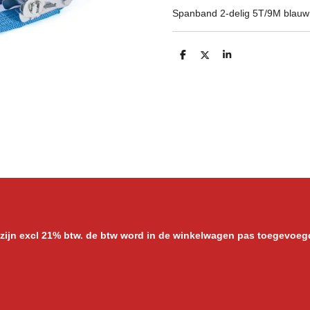
Spanband 2-delig 5T/9M blauw 
D
D
S
e
e
h
l
e
a
e
l
r
n
e
 zijn excl 21% btw. de btw word in de winkelwagen pas toegevoeg