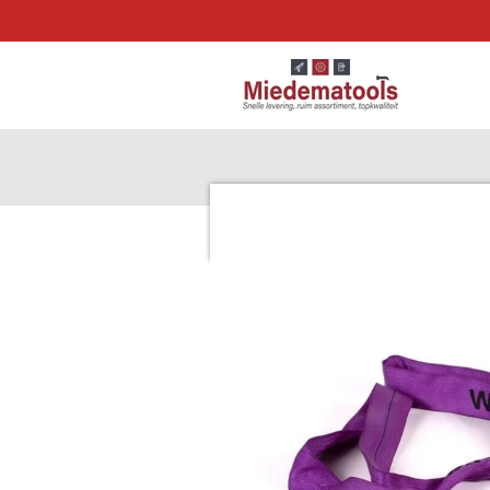
Ga
direct
naar
de
hoofdinhoud