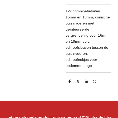
12x combinatietuiten
16mm en 19mm, conische
buisinvoeren met
geïntegreerde
vergrendeling voor 16mm
en 19mm buis,
schroefsleuven tussen de
buisinvoeren,
schroefnokjes voor
bodemmontage
D
D
S
D
e
e
h
e
l
e
a
l
e
l
r
e
n
e
n
Let op getoonde product prijzen zijn excl 21% btw. de btw