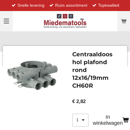
Snelle levering
Ruim assortiment
Topkwaliteit
Ga
direct
naar
de
hoofdinhoud
Centraaldoos
hol plafond
rond
12x16/19mm
CH60R
€ 2,82
In
winkelwagen