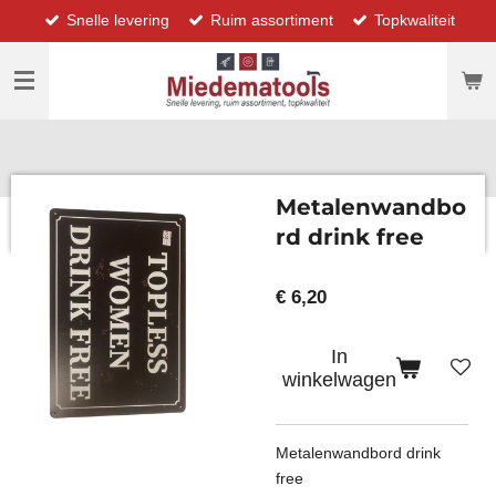
Snelle levering
Ruim assortiment
Topkwaliteit
Ga
direct
naar
de
hoofdinhoud
Metalenwandbo
rd drink free
€ 6,20
In
winkelwagen
Metalenwandbord drink
free