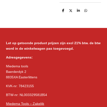
D
D
S
D
e
e
h
e
l
e
a
l
e
l
r
e
n
e
n
Let op getoonde product prijzen zijn excl 21% btw. de btw
word in de winkelwagen pas toegevoegd.
Adresgegevens:
Miedema tools
Baerderdyk 2
8835XA Easterlittens
KVK-nr: 78423155
BTW-nr: NL003329581B54
Miedema Tools – Zakelijk