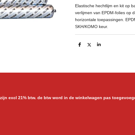
Elastische hechtlijm en kit op 
verlijmen van EPDM-folies op da
horizontale toepassingen. EPD
SKH/KOMO keur.
D
D
S
e
e
h
l
e
a
e
l
r
n
e
 zijn excl 21% btw. de btw word in de winkelwagen pas toegevoeg