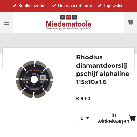
Snelle levering
Ruim assortiment
Topkwaliteit
Ga
direct
naar
de
hoofdinhoud
Rhodius
diamantdoorslij
pschijf alphaline
115x10x1,6
€ 9,60
In
winkelwagen