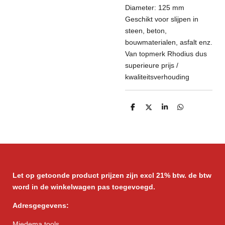
Diameter: 125 mm
Geschikt voor slijpen in
steen, beton,
bouwmaterialen, asfalt enz.
Van topmerk Rhodius dus
superieure prijs /
kwaliteitsverhouding
D
D
S
D
e
e
h
e
l
e
a
l
e
l
r
e
n
e
n
Let op getoonde product prijzen zijn excl 21% btw. de btw
word in de winkelwagen pas toegevoegd.
Adresgegevens:
Miedema tools