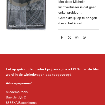
Met deze Michelin
luchtverfrisser is dat geen
enkel probleem.
Gemakkelijk op te hangen
d.m.v. het koord.
D
D
S
D
e
e
h
e
l
e
a
l
e
l
r
e
n
e
n
Let op getoonde product prijzen zijn excl 21% btw. de btw
word in de winkelwagen pas toegevoegd.
Adresgegevens:
Miedema tools
Baerderdyk 2
8835XA Easterlittens