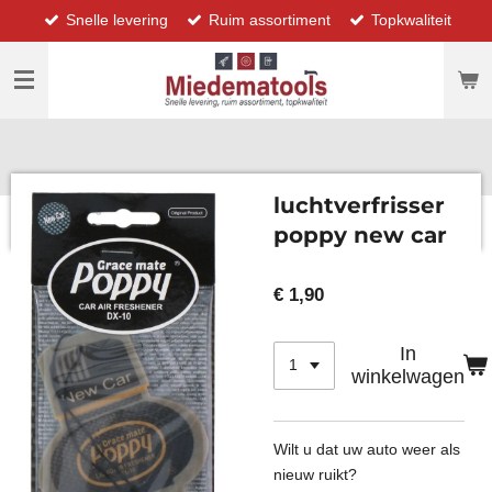
Snelle levering
Ruim assortiment
Topkwaliteit
Ga
direct
naar
de
hoofdinhoud
luchtverfrisser
poppy new car
€ 1,90
In
winkelwagen
Wilt u dat uw auto weer als
nieuw ruikt?