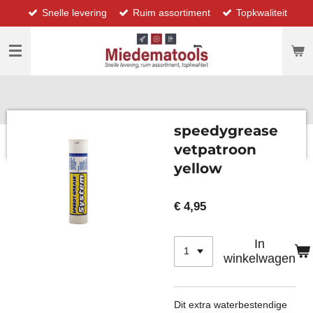
Snelle levering
Ruim assortiment
Topkwaliteit
Ga
direct
naar
de
hoofdinhoud
speedygrease
vetpatroon
yellow
€ 4,95
In
winkelwagen
Dit extra waterbestendige