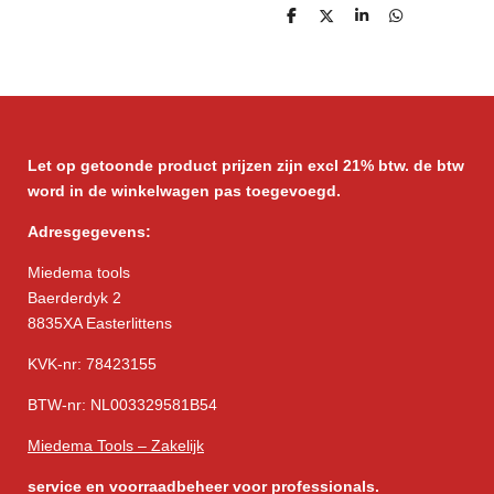
D
D
S
D
e
e
h
e
l
e
a
l
e
l
r
e
n
e
n
Let op getoonde product prijzen zijn excl 21% btw. de btw
word in de winkelwagen pas toegevoegd.
Adresgegevens:
Miedema tools
Baerderdyk 2
8835XA Easterlittens
KVK-nr: 78423155
BTW-nr: NL003329581B54
Miedema Tools – Zakelijk
service
en voorraadbeheer voor professionals.