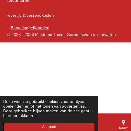
retourneren
levertijd & verzendkosten
Betaalmogelijkheden
© 2023 - 2026 Miedema Tools | Gereedschap & ijzerwaren
Deze website gebruikt cookies voor analyse-
doeleinden en/of het tonen van advertenties.
Door gebruik te blijven maken van de site gaat u
hiermee akkoord.
Akkoord
E-mailadres
Telefoonnummer
Kaart