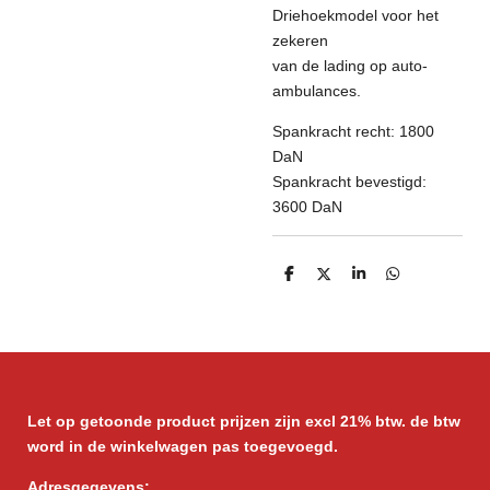
Driehoekmodel voor het
zekeren
van de lading op auto-
ambulances.
Spankracht recht: 1800
DaN
Spankracht bevestigd:
3600 DaN
D
D
S
D
e
e
h
e
l
e
a
l
e
l
r
e
n
e
n
Let op getoonde product prijzen zijn excl 21% btw. de btw
word in de winkelwagen pas toegevoegd.
Adresgegevens: