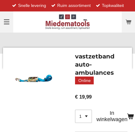
Snelle levering
Ruim assortiment
Topkwaliteit
Ga
direct
naar
de
hoofdinhoud
vastzetband
auto-
ambulances
Online
€ 19,99
In
winkelwagen