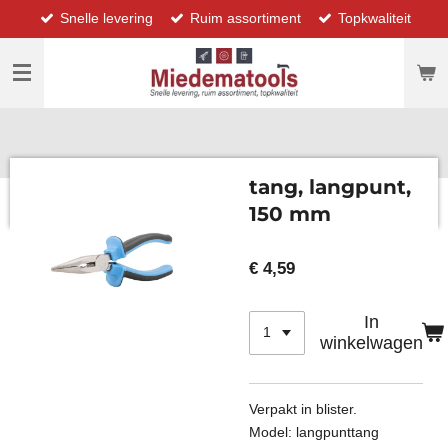
Snelle levering
Ruim assortiment
Topkwaliteit
Ga
direct
naar
de
hoofdinhoud
tang, langpunt,
150 mm
€ 4,59
In
winkelwagen
Verpakt in blister.
Model: langpunttang