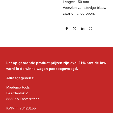
Lengte: 150 mm.
Voorzien van stevige blauw
zwarte handgrepen.
D
D
S
D
e
e
h
e
l
e
a
l
e
l
r
e
n
e
n
Let op getoonde product prijzen zijn excl 21% btw. de btw
word in de winkelwagen pas toegevoegd.
Adresgegevens:
Miedema tools
Baerderdyk 2
8835XA Easterlittens
KVK-nr: 78423155