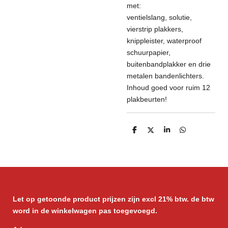
met:
ventielslang, solutie,
vierstrip plakkers,
knippleister, waterproof
schuurpapier,
buitenbandplakker en drie
metalen bandenlichters.
Inhoud goed voor ruim 12
plakbeurten!
D
D
S
D
e
e
h
e
l
e
a
l
e
l
r
e
n
e
n
Let op getoonde product prijzen zijn excl 21% btw. de btw
word in de winkelwagen pas toegevoegd.