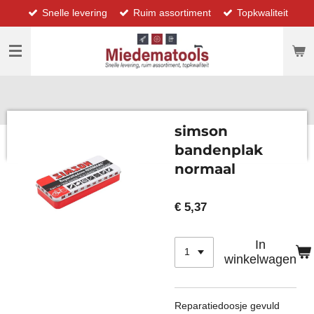
Snelle levering
Ruim assortiment
Topkwaliteit
Ga
direct
naar
de
hoofdinhoud
simson
bandenplak
normaal
€ 5,37
In
winkelwagen
Reparatiedoosje gevuld