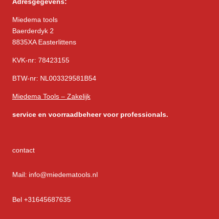
Adresgegevens:
Miedema tools
Baerderdyk 2
8835XA Easterlittens
KVK-nr: 78423155
BTW-nr: NL003329581B54
Miedema Tools – Zakelijk
service
en voorraadbeheer voor professionals.
contact
Mail: info@miedematools.nl
Bel +31645687635