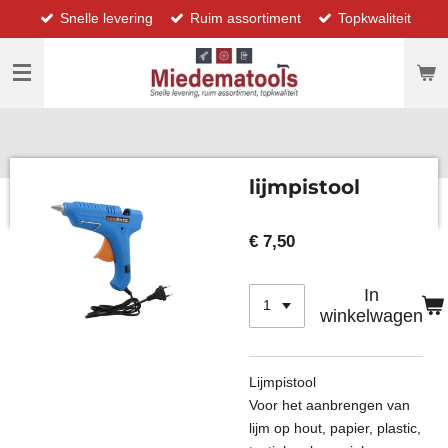
Snelle levering
Ruim assortiment
Topkwaliteit
Ga
direct
naar
de
hoofdinhoud
lijmpistool
€ 7,50
In
winkelwagen
Lijmpistool
Voor het aanbrengen van
lijm op hout, papier, plastic,