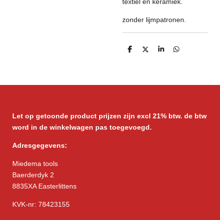
textiel en keramiek.
zonder lijmpatronen.
D
D
S
D
e
e
h
e
l
e
a
l
e
l
r
e
n
e
n
Let op getoonde product prijzen zijn excl 21% btw. de btw
word in de winkelwagen pas toegevoegd.
Adresgegevens:
Miedema tools
Baerderdyk 2
8835XA Easterlittens
KVK-nr: 78423155