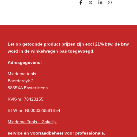
D
D
S
D
e
e
h
e
l
e
a
l
e
l
r
e
n
e
n
Let op getoonde product prijzen zijn excl 21% btw. de btw
word in de winkelwagen pas toegevoegd.
Adresgegevens:
Miedema tools
Baerderdyk 2
8835XA Easterlittens
KVK-nr: 78423155
BTW-nr: NL003329581B54
Miedema Tools – Zakelijk
service
en voorraadbeheer voor professionals.