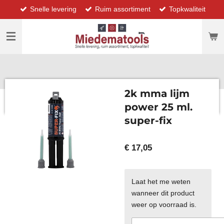
Snelle levering
Ruim assortiment
Topkwaliteit
Ga
direct
naar
de
hoofdinhoud
2k mma lijm
power 25 ml.
super-fix
€ 17,05
Laat het me weten
wanneer dit product
weer op voorraad is.