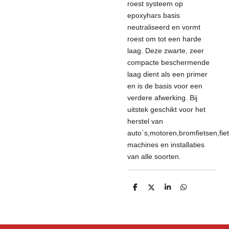
roest systeem op
epoxyhars basis
neutraliseerd en vormt
roest om tot een harde
laag. Deze zwarte, zeer
compacte beschermende
laag dient als een primer
en is de basis voor een
verdere afwerking. Bij
uitstek geschikt voor het
herstel van
auto`s,motoren,bromfietsen,fie
machines en installaties
van alle soorten.
D
D
S
D
e
e
h
e
l
e
a
l
e
l
r
e
n
e
n