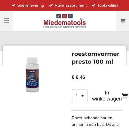
Snelle levering
Ruim assortiment
Topkwaliteit
Ga
direct
naar
de
hoofdinhoud
roestomvormer
presto 100 ml
€ 6,46
In
winkelwagen
Roest behandelaar en
primer in één bus. Dit anti