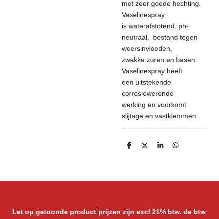
met zeer goede hechting.
Vaselinespray
is waterafstotend, ph-
neutraal, bestand tegen
weersinvloeden,
zwakke zuren en basen.
Vaselinespray heeft
een uitstekende
corrosiewerende
werking en voorkomt
slijtage en vastklemmen.
D
D
S
D
e
e
h
e
l
e
a
l
e
l
r
e
n
e
n
Let op getoonde product prijzen zijn excl 21% btw. de btw