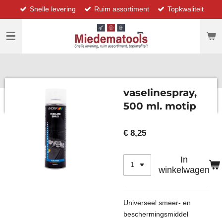
Snelle levering
Ruim assortiment
Topkwaliteit
Ga
direct
naar
de
hoofdinhoud
vaselinespray,
500 ml. motip
€ 8,25
In
winkelwagen
Universeel smeer- en
beschermingsmiddel