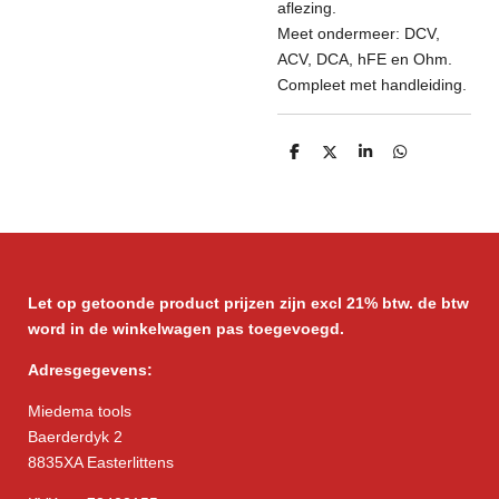
aflezing.
Meet ondermeer: DCV,
ACV, DCA, hFE en Ohm.
Compleet met handleiding.
D
D
S
D
e
e
h
e
l
e
a
l
e
l
r
e
n
e
n
Let op getoonde product prijzen zijn excl 21% btw. de btw
word in de winkelwagen pas toegevoegd.
Adresgegevens:
Miedema tools
Baerderdyk 2
8835XA Easterlittens