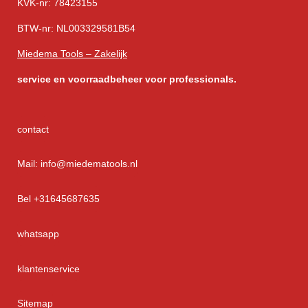
KVK-nr: 78423155
BTW-nr: NL003329581B54
Miedema Tools – Zakelijk
service
en voorraadbeheer voor professionals.
contact
Mail: info@miedematools.nl
Bel +31645687635
whatsapp
klantenservice
Sitemap