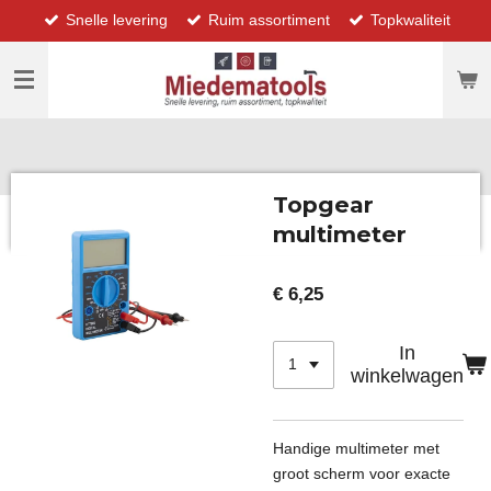
Snelle levering
Ruim assortiment
Topkwaliteit
Ga
direct
naar
de
hoofdinhoud
Topgear
multimeter
€ 6,25
In
winkelwagen
Handige multimeter met
groot scherm voor exacte