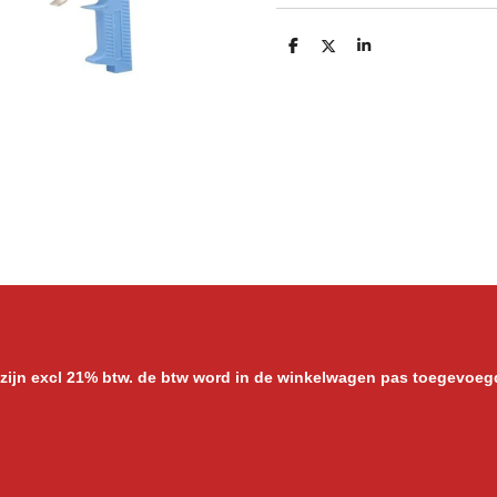
D
D
S
e
e
h
l
e
a
e
l
r
n
e
 zijn excl 21% btw. de btw word in de winkelwagen pas toegevoeg