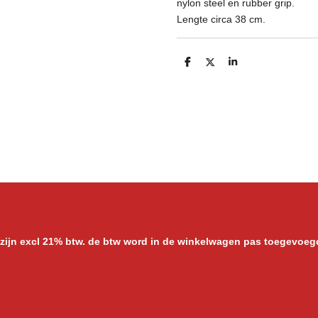
nylon steel en rubber grip.
Lengte circa 38 cm.
D
D
S
e
e
h
l
e
a
e
l
r
n
e
 zijn excl 21% btw. de btw word in de winkelwagen pas toegevoeg