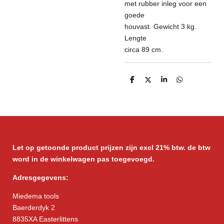
met rubber inleg voor een
goede
houvast. Gewicht 3 kg.
Lengte
circa 89 cm.
D
D
S
D
e
e
h
e
l
e
a
l
e
l
r
e
n
e
n
Let op getoonde product prijzen zijn excl 21% btw. de btw
word in de winkelwagen pas toegevoegd.
Adresgegevens:
Miedema tools
Baerderdyk 2
8835XA Easterlittens