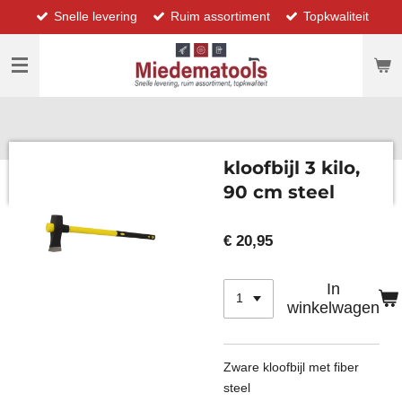
Snelle levering
Ruim assortiment
Topkwaliteit
Ga
direct
naar
de
hoofdinhoud
kloofbijl 3 kilo,
90 cm steel
€ 20,95
In
winkelwagen
Zware kloofbijl met fiber
steel