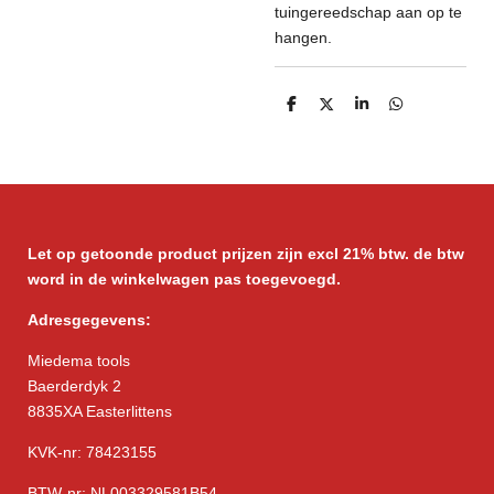
tuingereedschap aan op te
hangen.
D
D
S
D
e
e
h
e
l
e
a
l
e
l
r
e
n
e
n
Let op getoonde product prijzen zijn excl 21% btw. de btw
word in de winkelwagen pas toegevoegd.
Adresgegevens:
Miedema tools
Baerderdyk 2
8835XA Easterlittens
KVK-nr: 78423155
BTW-nr: NL003329581B54