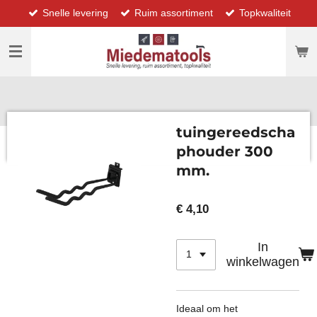
Snelle levering
Ruim assortiment
Topkwaliteit
Ga
direct
naar
de
hoofdinhoud
tuingereedscha
phouder 300
mm.
€ 4,10
In
winkelwagen
Ideaal om het