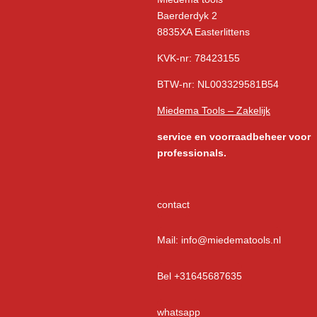
Baerderdyk 2
8835XA Easterlittens
KVK-nr: 78423155
BTW-nr: NL003329581B54
Miedema Tools – Zakelijk
service
en voorraadbeheer voor
professionals.
contact
Mail: info@miedematools.nl
Bel +31645687635
whatsapp