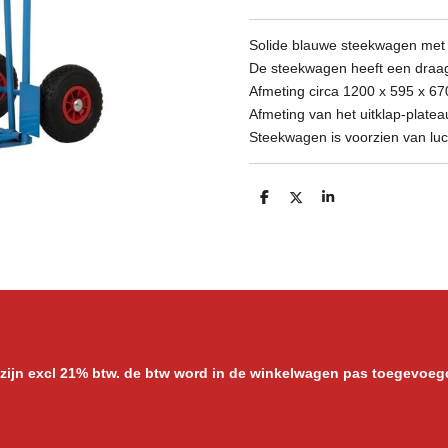
Solide blauwe steekwagen met 
De steekwagen heeft een draa
Afmeting circa 1200 x 595 x 6
Afmeting van het uitklap-plate
Steekwagen is voorzien van lu
D
D
S
e
e
h
l
e
a
e
l
r
n
e
 zijn excl 21% btw. de btw word in de winkelwagen pas toegevoeg