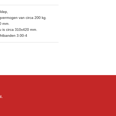
klep,
gvermogen van circa 200 kg.
70 mm.
au is circa 310x420 mm.
chtbanden 3.00-4
d.