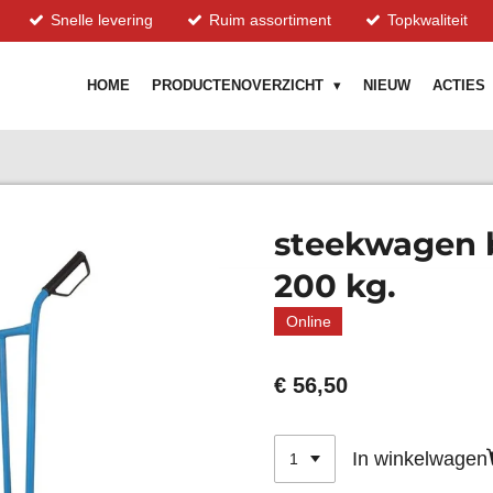
Snelle levering
Ruim assortiment
Topkwaliteit
HOME
PRODUCTENOVERZICHT
NIEUW
ACTIES
steekwagen 
200 kg.
Online
€ 56,50
In winkelwagen