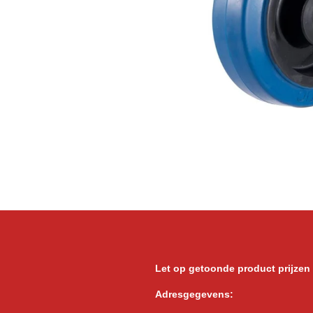
Let op getoonde product prijzen
Adresgegevens: