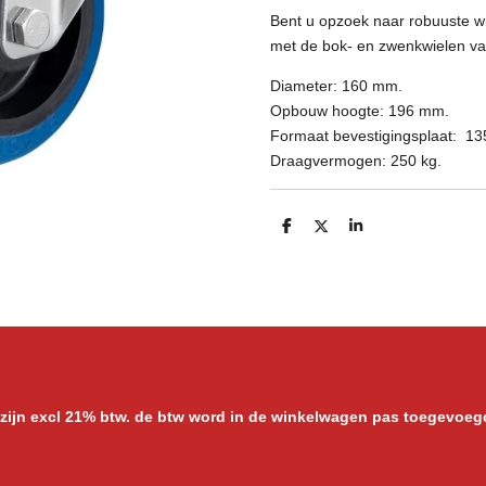
Bent u opzoek naar robuuste wi
met de bok- en zwenkwielen van
Diameter: 160 mm.
Opbouw hoogte: 196 mm.
Formaat bevestigingsplaat: 1
Draagvermogen: 250 kg.
D
D
S
e
e
h
l
e
a
e
l
r
n
e
 zijn excl 21% btw. de btw word in de winkelwagen pas toegevoeg