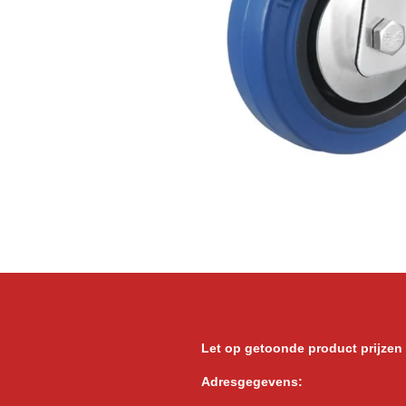
Let op getoonde product prijzen
Adresgegevens: