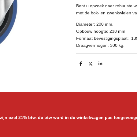
Bent u opzoek naar robuuste wi
met de bok- en zwenkwielen van
Diameter: 200 mm.
Opbouw hoogte: 238 mm.
Formaat bevestigingsplaat: 1
Draagvermogen: 300 kg.
D
D
S
e
e
h
l
e
a
e
l
r
n
e
 zijn excl 21% btw. de btw word in de winkelwagen pas toegevoeg