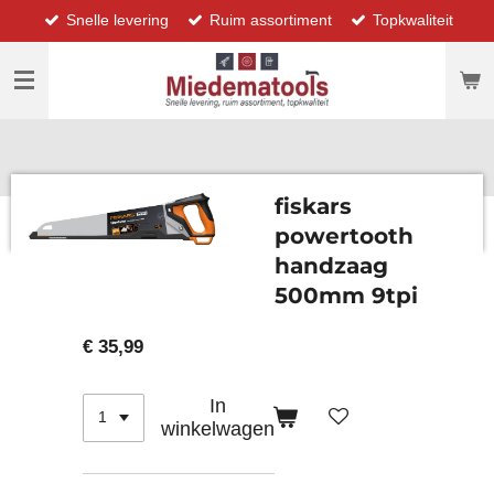
Snelle levering
Ruim assortiment
Topkwaliteit
Ga
direct
naar
de
hoofdinhoud
fiskars
powertooth
handzaag
500mm 9tpi
€ 35,99
In
winkelwagen