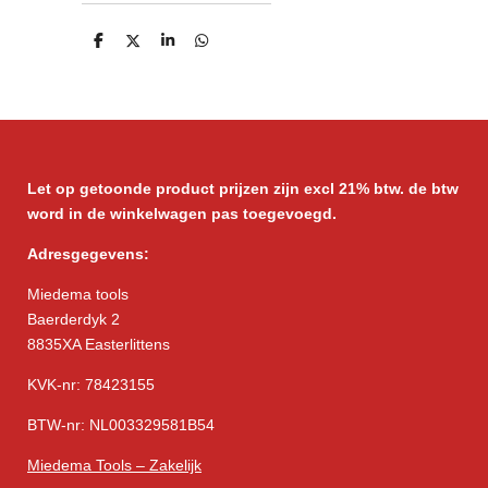
D
D
S
D
e
e
h
e
l
e
a
l
e
l
r
e
n
e
n
Let op getoonde product prijzen zijn excl 21% btw. de btw
word in de winkelwagen pas toegevoegd.
Adresgegevens:
Miedema tools
Baerderdyk 2
8835XA Easterlittens
KVK-nr: 78423155
BTW-nr: NL003329581B54
Miedema Tools – Zakelijk