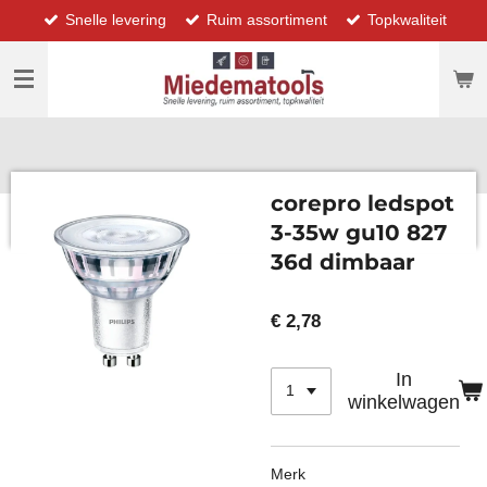
Snelle levering
Ruim assortiment
Topkwaliteit
Ga
direct
naar
de
hoofdinhoud
corepro ledspot
3-35w gu10 827
36d dimbaar
€ 2,78
In
winkelwagen
Merk