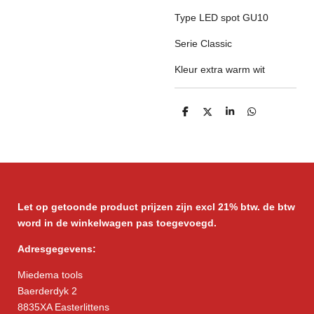
Type LED spot GU10
Serie Classic
Kleur extra warm wit
D
D
S
D
e
e
h
e
l
e
a
l
e
l
r
e
n
e
n
Let op getoonde product prijzen zijn excl 21% btw. de btw
word in de winkelwagen pas toegevoegd.
Adresgegevens:
Miedema tools
Baerderdyk 2
8835XA Easterlittens