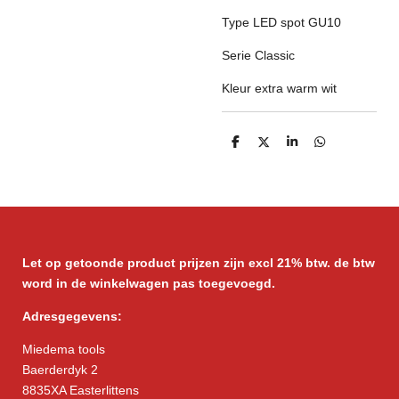
Type LED spot GU10
Serie Classic
Kleur extra warm wit
D
D
S
D
e
e
h
e
l
e
a
l
e
l
r
e
n
e
n
Let op getoonde product prijzen zijn excl 21% btw. de btw
word in de winkelwagen pas toegevoegd.
Adresgegevens:
Miedema tools
Baerderdyk 2
8835XA Easterlittens