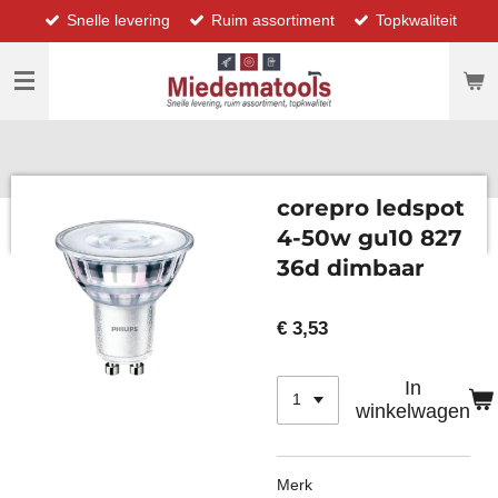
Snelle levering
Ruim assortiment
Topkwaliteit
Ga
direct
naar
de
hoofdinhoud
corepro ledspot
4-50w gu10 827
36d dimbaar
€ 3,53
In
winkelwagen
Merk