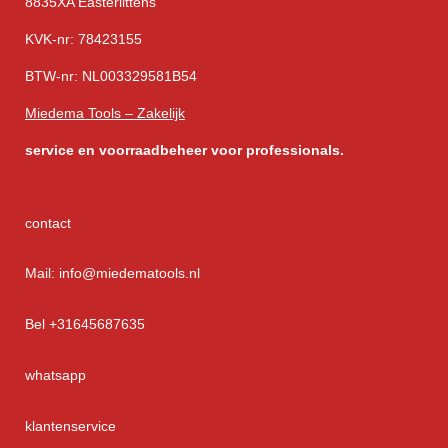
8835XA Easterlittens
KVK-nr: 78423155
BTW-nr: NL003329581B54
Miedema Tools – Zakelijk
service
en voorraadbeheer voor professionals.
contact
Mail: info@miedematools.nl
Bel +31645687635
whatsapp
klantenservice