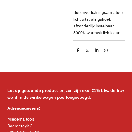
Buitenverlichtingsarmatuur,
licht uitstralingshoek
afzonderlijk instelbaar.
3000K warmwit lichtkleur
D
D
S
D
e
e
h
e
l
e
a
l
e
l
r
e
n
e
n
Let op getoonde product prijzen zijn excl 21% btw. de btw
word in de winkelwagen pas toegevoegd.
Adresgegevens:
Miedema tools
Baerderdyk 2