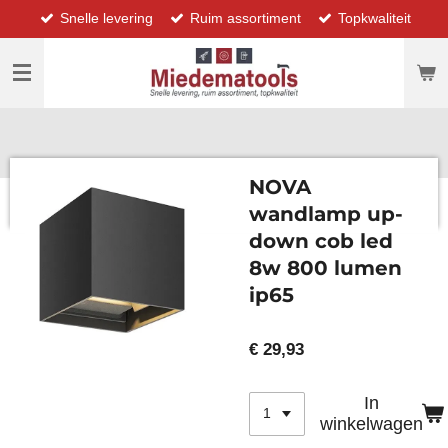
Snelle levering
Ruim assortiment
Topkwaliteit
Ga
direct
naar
de
hoofdinhoud
NOVA
wandlamp up-
down cob led
8w 800 lumen
ip65
€ 29,93
In
winkelwagen