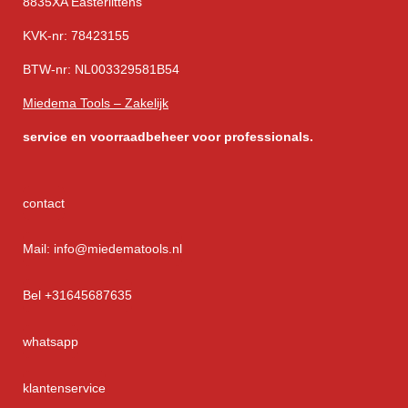
8835XA Easterlittens
KVK-nr: 78423155
BTW-nr: NL003329581B54
Miedema Tools – Zakelijk
service
en voorraadbeheer voor professionals.
contact
Mail: info@miedematools.nl
Bel +31645687635
whatsapp
klantenservice