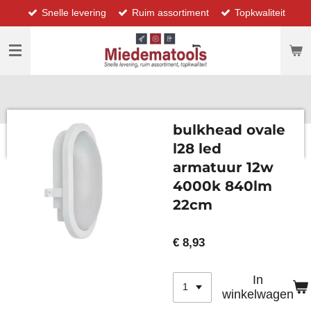
Snelle levering
Ruim assortiment
Topkwaliteit
Ga
direct
naar
de
hoofdinhoud
bulkhead ovale
l28 led
armatuur 12w
4000k 840lm
22cm
€ 8,93
In
winkelwagen