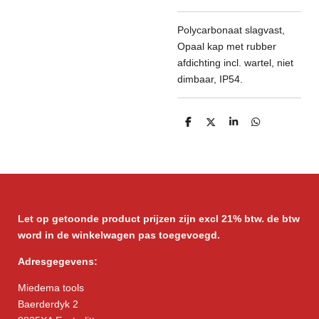
Polycarbonaat slagvast,
Opaal kap met rubber
afdichting incl. wartel, niet
dimbaar, IP54.
D
D
S
D
e
e
h
e
l
e
a
l
e
l
r
e
n
e
n
Let op getoonde product prijzen zijn excl 21% btw. de btw
word in de winkelwagen pas toegevoegd.
Adresgegevens:
Miedema tools
Baerderdyk 2