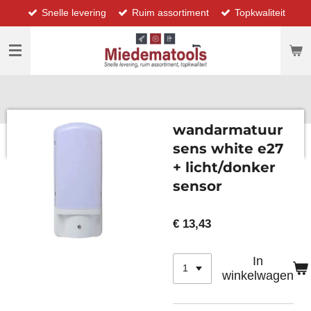
Snelle levering
Ruim assortiment
Topkwaliteit
Ga
direct
naar
de
hoofdinhoud
wandarmatuur
sens white e27
+ licht/donker
sensor
€ 13,43
In
winkelwagen