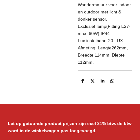
Wandarmatuur voor indoor
en outdoor met licht &
donker sensor.
Exclusief lamp(Fitting E27-
max. 60W) IP44
Lux instelbaar: 20 LUX.
Afmeting: Lengte262mm,
Breedte 114mm, Diepte
112mm.
D
D
S
D
e
e
h
e
l
e
a
l
e
l
r
e
n
e
n
Let op getoonde product prijzen zijn excl 21% btw. de btw
word in de winkelwagen pas toegevoegd.