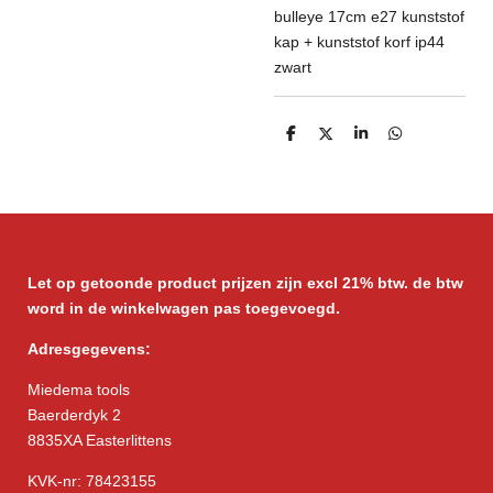
bulleye 17cm e27 kunststof
kap + kunststof korf ip44
zwart
D
D
S
D
e
e
h
e
l
e
a
l
e
l
r
e
n
e
n
Let op getoonde product prijzen zijn excl 21% btw. de btw
word in de winkelwagen pas toegevoegd.
Adresgegevens:
Miedema tools
Baerderdyk 2
8835XA Easterlittens
KVK-nr: 78423155