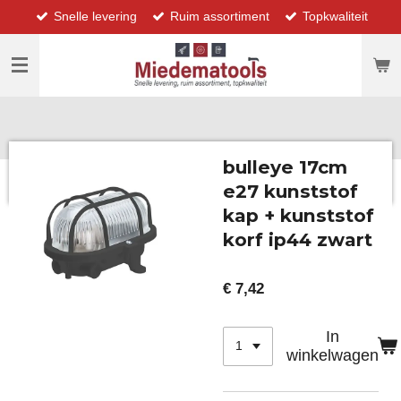
Snelle levering
Ruim assortiment
Topkwaliteit
Ga
direct
naar
de
hoofdinhoud
bulleye 17cm
e27 kunststof
kap + kunststof
korf ip44 zwart
€ 7,42
In
winkelwagen