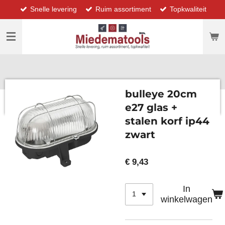
Snelle levering
Ruim assortiment
Topkwaliteit
Ga
direct
naar
de
hoofdinhoud
bulleye 20cm
e27 glas +
stalen korf ip44
zwart
€ 9,43
In
winkelwagen