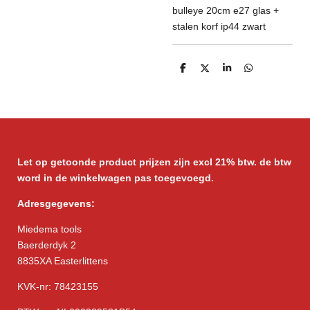
bulleye 20cm e27 glas +
stalen korf ip44 zwart
D
D
S
D
e
e
h
e
l
e
a
l
e
l
r
e
n
e
n
Let op getoonde product prijzen zijn excl 21% btw. de btw
word in de winkelwagen pas toegevoegd.
Adresgegevens:
Miedema tools
Baerderdyk 2
8835XA Easterlittens
KVK-nr: 78423155