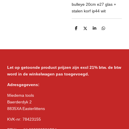
bulleye 20cm e27 glas +
stalen korf ip44 wit
D
D
S
D
e
e
h
e
l
e
a
l
e
l
r
e
n
e
n
Let op getoonde product prijzen zijn excl 21% btw. de btw
word in de winkelwagen pas toegevoegd.
Adresgegevens:
Miedema tools
Baerderdyk 2
8835XA Easterlittens
KVK-nr: 78423155