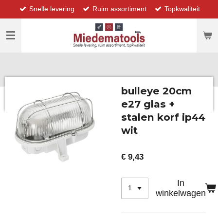
Snelle levering
Ruim assortiment
Topkwaliteit
Ga
direct
naar
de
hoofdinhoud
bulleye 20cm
e27 glas +
stalen korf ip44
wit
€ 9,43
In
winkelwagen