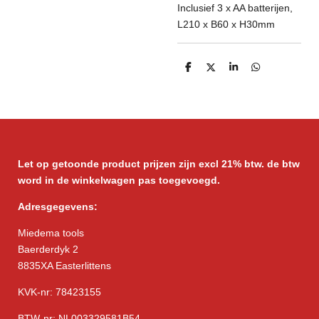
Inclusief 3 x AA batterijen,
L210 x B60 x H30mm
D
D
S
D
e
e
h
e
l
e
a
l
e
l
r
e
n
e
n
Let op getoonde product prijzen zijn excl 21% btw. de btw
word in de winkelwagen pas toegevoegd.
Adresgegevens:
Miedema tools
Baerderdyk 2
8835XA Easterlittens
KVK-nr: 78423155
BTW-nr: NL003329581B54