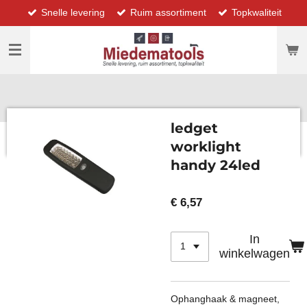
Snelle levering
Ruim assortiment
Topkwaliteit
Ga
direct
naar
de
hoofdinhoud
ledget
worklight
handy 24led
€ 6,57
In
winkelwagen
Ophanghaak & magneet,