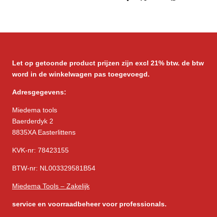
D
D
S
D
e
e
h
e
l
e
a
l
e
l
r
e
n
e
n
Let op getoonde product prijzen zijn excl 21% btw. de btw
word in de winkelwagen pas toegevoegd.
Adresgegevens:
Miedema tools
Baerderdyk 2
8835XA Easterlittens
KVK-nr: 78423155
BTW-nr: NL003329581B54
Miedema Tools – Zakelijk
service
en voorraadbeheer voor professionals.