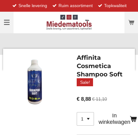
Snelle levering
Ruim assortiment
Topkwaliteit
Ga
direct
naar
de
hoofdinhoud
Affinita
Cosmetica
Shampoo Soft
Sale!
€ 8,88
€ 11,10
In
winkelwagen