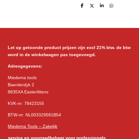
D
D
S
D
e
e
h
e
l
e
a
l
e
l
r
e
n
e
n
Let op getoonde product prijzen zijn excl 21% btw. de btw
word in de winkelwagen pas toegevoegd.
Adresgegevens:
Miedema tools
Baerderdyk 2
8835XA Easterlittens
KVK-nr: 78423155
BTW-nr: NL003329581B54
Miedema Tools – Zakelijk
service
en voorraadbeheer voor professionals.