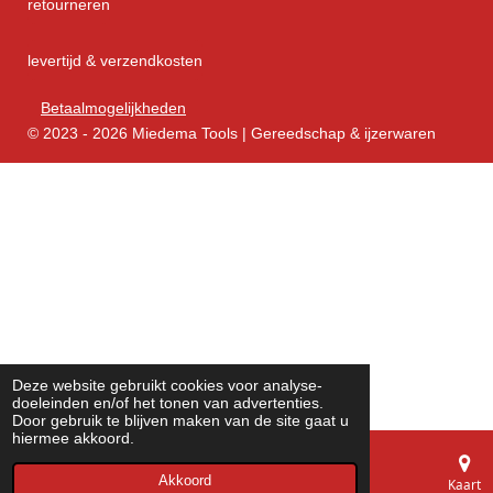
retourneren
levertijd & verzendkosten
Betaalmogelijkheden
© 2023 - 2026 Miedema Tools | Gereedschap & ijzerwaren
Deze website gebruikt cookies voor analyse-
doeleinden en/of het tonen van advertenties.
Door gebruik te blijven maken van de site gaat u
hiermee akkoord.
Akkoord
E-mailadres
Telefoonnummer
Kaart