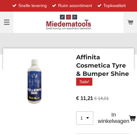
Snelle levering
Ruim assortiment
Topkwaliteit
Ga
direct
naar
de
hoofdinhoud
Affinita
Cosmetica Tyre
& Bumper Shine
Sale!
€ 11,21
€ 14,01
In
winkelwagen