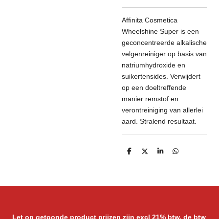
Affinita Cosmetica
Wheelshine Super is een
geconcentreerde alkalische
velgenreiniger op basis van
natriumhydroxide en
suikertensides. Verwijdert
op een doeltreffende
manier remstof en
verontreiniging van allerlei
aard. Stralend resultaat.
D
D
S
D
e
e
h
e
l
e
a
l
e
l
r
e
n
e
n
Let op getoonde product prijzen zijn excl 21% btw. de btw