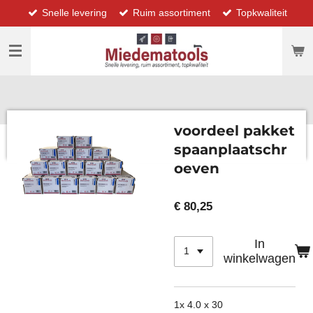
Snelle levering
Ruim assortiment
Topkwaliteit
Ga
direct
naar
de
hoofdinhoud
voordeel pakket
spaanplaatschr
oeven
€ 80,25
In
winkelwagen
1x 4.0 x 30