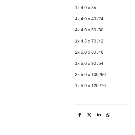
1x 4.0 x 35
4x 4.0 x 40 /24
4x 4.0 x 50 /30
1x 4.5 x 70 /42
2x 5.0 x 80 /48
1x 5.0 x 90 /54
2x 5.0 x 100 /60
1x 5.0 x 120 /70
D
D
S
D
e
e
h
e
l
e
a
l
e
l
r
e
n
e
n