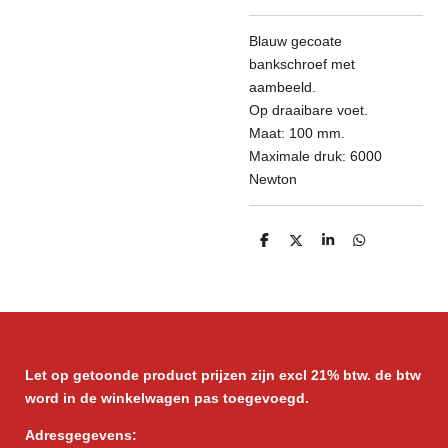
Blauw gecoate
bankschroef met
aambeeld.
Op draaibare voet.
Maat: 100 mm.
Maximale druk: 6000
Newton
D
D
S
D
e
e
h
e
l
e
a
l
e
l
r
e
n
e
n
Let op getoonde product prijzen zijn excl 21% btw. de btw
word in de winkelwagen pas toegevoegd.
Adresgegevens: