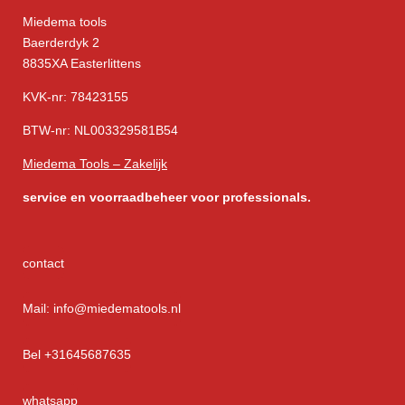
Miedema tools
Baerderdyk 2
8835XA Easterlittens
KVK-nr: 78423155
BTW-nr: NL003329581B54
Miedema Tools – Zakelijk
service
en voorraadbeheer voor professionals.
contact
Mail: info@miedematools.nl
Bel +31645687635
whatsapp