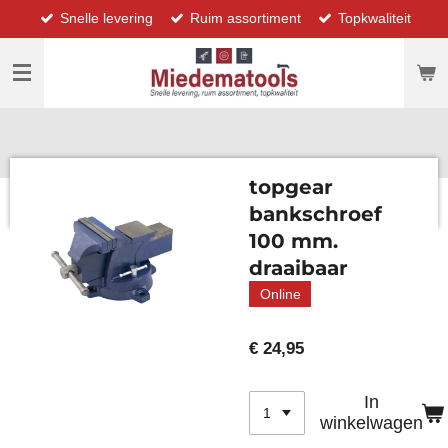
Snelle levering
Ruim assortiment
Topkwaliteit
Ga
direct
naar
de
hoofdinhoud
topgear
bankschroef
100 mm.
draaibaar
Online
€ 24,95
In
winkelwagen