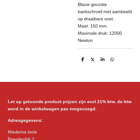
Blauw gecoate
bankschroef met aambeeld
op draaibare voet.
Maat: 150 mm.
Maximale druk: 12000
Newton
D
D
S
D
e
e
h
e
l
e
a
l
e
l
r
e
n
e
n
Let op getoonde product prijzen zijn excl 21% btw. de btw
word in de winkelwagen pas toegevoegd.
Adresgegevens:
Miedema tools
Baerderdyk 2