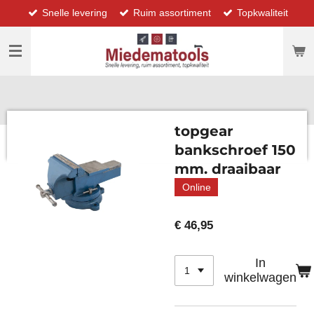
Snelle levering
Ruim assortiment
Topkwaliteit
Ga
direct
naar
de
hoofdinhoud
topgear
bankschroef 150
mm. draaibaar
Online
€ 46,95
In
winkelwagen