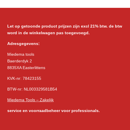
e
l
r
e
n
e
n
Let op getoonde product prijzen zijn excl 21% btw. de btw
word in de winkelwagen pas toegevoegd.
Adresgegevens:
Miedema tools
Baerderdyk 2
8835XA Easterlittens
KVK-nr: 78423155
BTW-nr: NL003329581B54
Miedema Tools – Zakelijk
service
en voorraadbeheer voor professionals.