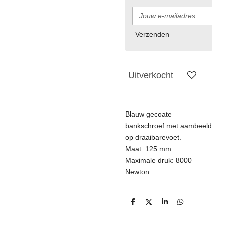
Verzenden
Uitverkocht
Blauw gecoate
bankschroef met aambeeld
op draaibarevoet.
Maat: 125 mm.
Maximale druk: 8000
Newton
D
D
S
D
e
e
h
e
l
e
a
l