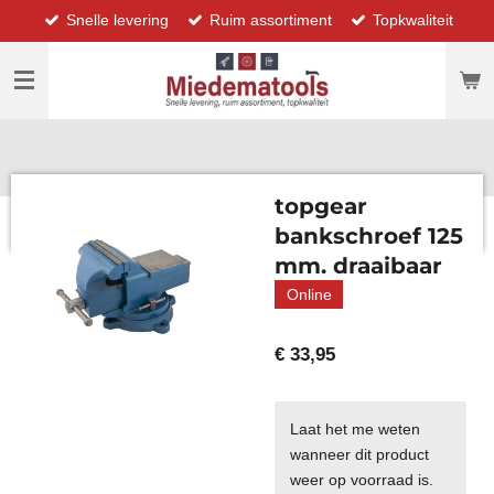
Snelle levering
Ruim assortiment
Topkwaliteit
Ga
direct
naar
de
hoofdinhoud
topgear
bankschroef 125
mm. draaibaar
Online
€ 33,95
Laat het me weten
wanneer dit product
weer op voorraad is.