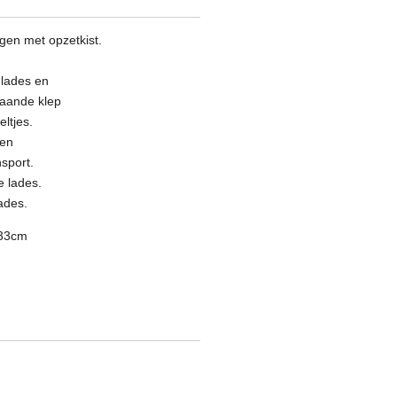
en met opzetkist.
 lades en
laande klep
ltjes.
nen
sport.
e lades.
lades.
x33cm