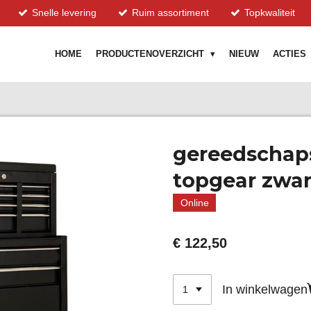
Snelle levering
Ruim assortiment
Topkwaliteit
HOME
PRODUCTENOVERZICHT
NIEUW
ACTIES
gereedscha
topgear zwar
Online
€ 122,50
In winkelwagen