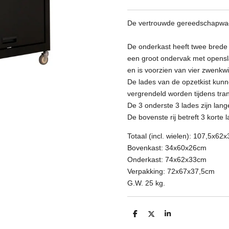
De vertrouwde gereedschapwag
De onderkast heeft twee brede
een groot ondervak met opens
en is voorzien van vier zwenkwie
De lades van de opzetkist kun
vergrendeld worden tijdens tran
De 3 onderste 3 lades zijn lang
De bovenste rij betreft 3 korte 
Totaal (incl. wielen): 107,5x62
Bovenkast: 34x60x26cm
Onderkast: 74x62x33cm
Verpakking: 72x67x37,5cm
G.W. 25 kg.
D
D
S
e
e
h