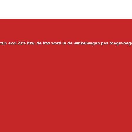
l
e
a
e
l
r
n
e
 zijn excl 21% btw. de btw word in de winkelwagen pas toegevoeg