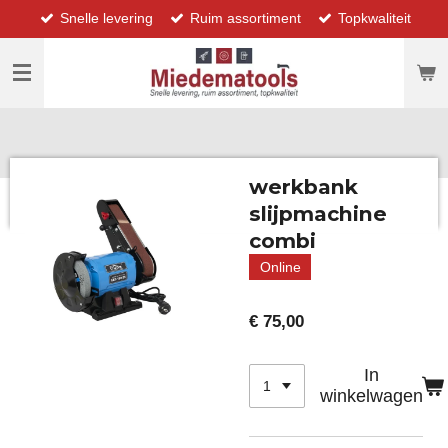
Snelle levering
Ruim assortiment
Topkwaliteit
Ga
direct
naar
de
hoofdinhoud
werkbank
slijpmachine
combi
Online
€ 75,00
In
winkelwagen