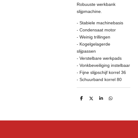
Robuuste werkbank
slijpmachine.
- Stabiele machinebasis
- Condensaat motor
- Weinig trillingen
- Kogelgelagerde
slijpassen
- Verstelbare werkpads
- Vonkbeveiliging instelbaar
- Fijne slijpschijf korrel 36
- Schuurband korrel 80
D
D
S
D
e
e
h
e
l
e
a
l
e
l
r
e
n
e
n