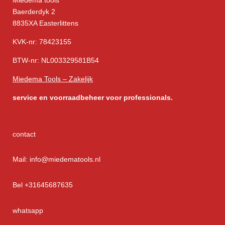
Miedema tools
Baerderdyk 2
8835XA Easterlittens
KVK-nr: 78423155
BTW-nr: NL003329581B54
Miedema Tools – Zakelijk
service
en voorraadbeheer voor professionals.
contact
Mail: info@miedematools.nl
Bel +31645687635
whatsapp