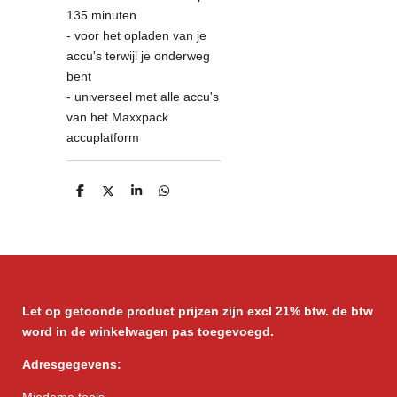
135 minuten
- voor het opladen van je
accu's terwijl je onderweg
bent
- universeel met alle accu's
van het Maxxpack
accuplatform
D
D
S
D
e
e
h
e
l
e
a
l
e
l
r
e
n
e
n
Let op getoonde product prijzen zijn excl 21% btw. de btw
word in de winkelwagen pas toegevoegd.
Adresgegevens: