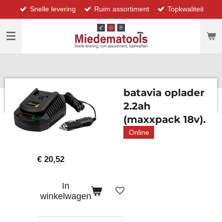
Snelle levering
Ruim assortiment
Topkwaliteit
Ga
direct
naar
de
hoofdinhoud
batavia oplader
2.2ah
(maxxpack 18v).
Online
€ 20,52
In
winkelwagen