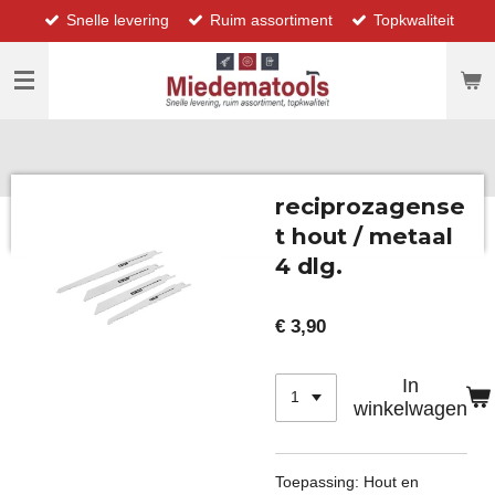
Snelle levering
Ruim assortiment
Topkwaliteit
Ga
direct
naar
de
hoofdinhoud
reciprozagense
t hout / metaal
4 dlg.
€ 3,90
In
winkelwagen
Toepassing: Hout en