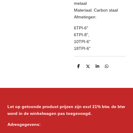
metaal
Materiaal: Carbon staal
Afmetingen:
6TPI-6"
6TPI-8",
10TPI-6"
18TPI-6"
D
D
S
D
e
e
h
e
l
e
a
l
e
l
r
e
n
e
n
Let op getoonde product prijzen zijn excl 21% btw. de btw
word in de winkelwagen pas toegevoegd.
Adresgegevens: